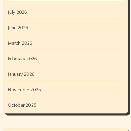
July 2026
June 2026
March 2026
February 2026
January 2026
November 2025
October 2025