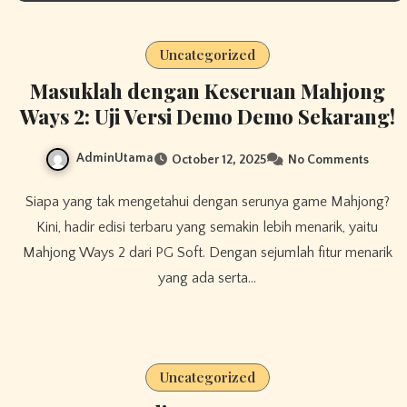
Uncategorized
Masuklah dengan Keseruan Mahjong
Ways 2: Uji Versi Demo Demo Sekarang!
AdminUtama
October 12, 2025
No Comments
Siapa yang tak mengetahui dengan serunya game Mahjong?
Kini, hadir edisi terbaru yang semakin lebih menarik, yaitu
Mahjong Ways 2 dari PG Soft. Dengan sejumlah fitur menarik
yang ada serta…
Uncategorized