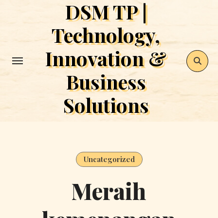
DSM TP |
Skip
to
Technology,
content
Innovation &
Business
Solutions
Uncategorized
Meraih