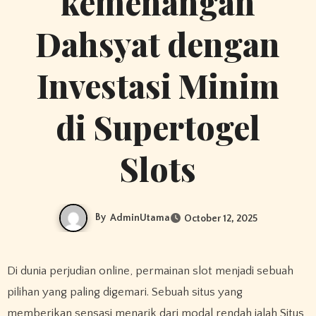
kemenangan
Dahsyat dengan
Investasi Minim
di Supertogel
Slots
By
AdminUtama
October 12, 2025
Di dunia perjudian online, permainan slot menjadi sebuah
pilihan yang paling digemari. Sebuah situs yang
memberikan sensasi menarik dari modal rendah ialah Situs