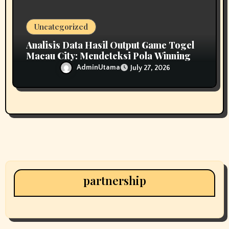
Uncategorized
Analisis Data Hasil Output Game Togel
Macau City: Mendeteksi Pola Winning
AdminUtama
July 27, 2026
partnership