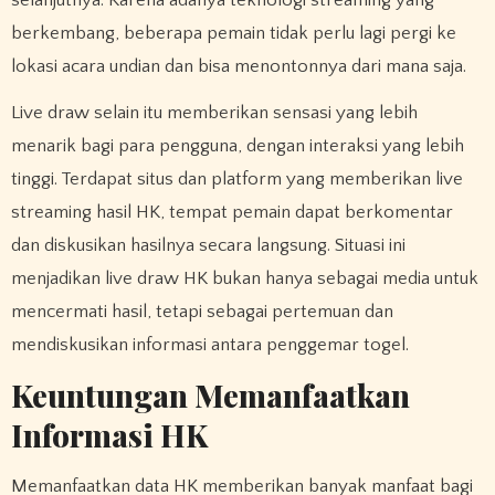
berkembang, beberapa pemain tidak perlu lagi pergi ke
lokasi acara undian dan bisa menontonnya dari mana saja.
Live draw selain itu memberikan sensasi yang lebih
menarik bagi para pengguna, dengan interaksi yang lebih
tinggi. Terdapat situs dan platform yang memberikan live
streaming hasil HK, tempat pemain dapat berkomentar
dan diskusikan hasilnya secara langsung. Situasi ini
menjadikan live draw HK bukan hanya sebagai media untuk
mencermati hasil, tetapi sebagai pertemuan dan
mendiskusikan informasi antara penggemar togel.
Keuntungan Memanfaatkan
Informasi HK
Memanfaatkan data HK memberikan banyak manfaat bagi