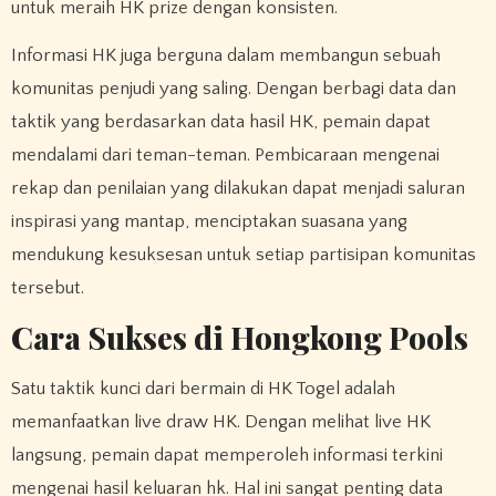
untuk meraih HK prize dengan konsisten.
Informasi HK juga berguna dalam membangun sebuah
komunitas penjudi yang saling. Dengan berbagi data dan
taktik yang berdasarkan data hasil HK, pemain dapat
mendalami dari teman-teman. Pembicaraan mengenai
rekap dan penilaian yang dilakukan dapat menjadi saluran
inspirasi yang mantap, menciptakan suasana yang
mendukung kesuksesan untuk setiap partisipan komunitas
tersebut.
Cara Sukses di Hongkong Pools
Satu taktik kunci dari bermain di HK Togel adalah
memanfaatkan live draw HK. Dengan melihat live HK
langsung, pemain dapat memperoleh informasi terkini
mengenai hasil keluaran hk. Hal ini sangat penting data