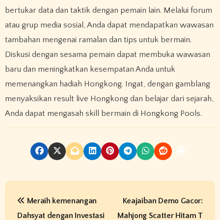
bertukar data dan taktik dengan pemain lain. Melalui forum
atau grup media sosial, Anda dapat mendapatkan wawasan
tambahan mengenai ramalan dan tips untuk bermain.
Diskusi dengan sesama pemain dapat membuka wawasan
baru dan meningkatkan kesempatan Anda untuk
memenangkan hadiah Hongkong. Ingat, dengan gamblang
menyaksikan result live Hongkong dan belajar dari sejarah,
Anda dapat mengasah skill bermain di Hongkong Pools.
P
Meraih kemenangan
Keajaiban Demo Gacor:
o
Dahsyat dengan Investasi
Mahjong Scatter Hitam T