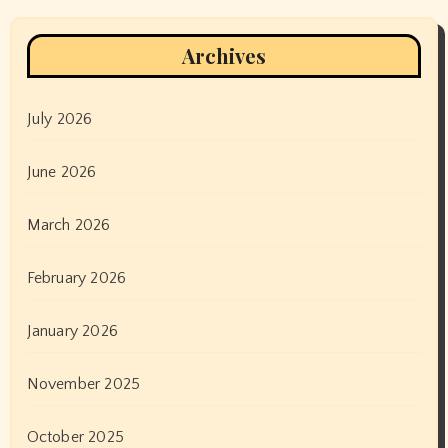
Archives
July 2026
June 2026
March 2026
February 2026
January 2026
November 2025
October 2025