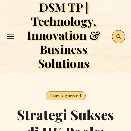
DSM TP |
Skip
to
Technology,
content
Innovation &
Business
Solutions
Uncategorized
Strategi Sukses