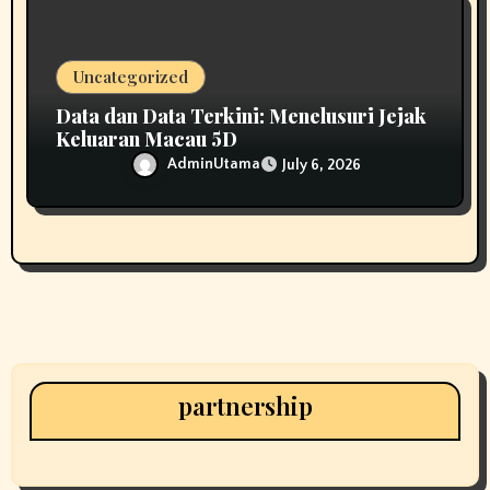
Uncategorized
Data dan Data Terkini: Menelusuri Jejak
Keluaran Macau 5D
AdminUtama
July 6, 2026
partnership