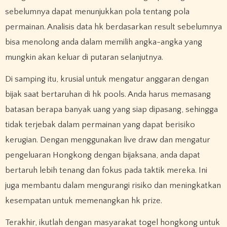
sebelumnya dapat menunjukkan pola tentang pola
permainan. Analisis data hk berdasarkan result sebelumnya
bisa menolong anda dalam memilih angka-angka yang
mungkin akan keluar di putaran selanjutnya.
Di samping itu, krusial untuk mengatur anggaran dengan
bijak saat bertaruhan di hk pools. Anda harus memasang
batasan berapa banyak uang yang siap dipasang, sehingga
tidak terjebak dalam permainan yang dapat berisiko
kerugian. Dengan menggunakan live draw dan mengatur
pengeluaran Hongkong dengan bijaksana, anda dapat
bertaruh lebih tenang dan fokus pada taktik mereka. Ini
juga membantu dalam mengurangi risiko dan meningkatkan
kesempatan untuk memenangkan hk prize.
Terakhir, ikutlah dengan masyarakat togel hongkong untuk