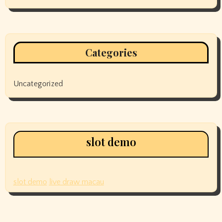
Categories
Uncategorized
slot demo
slot demo
live draw macau