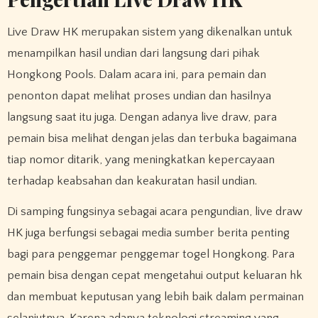
Live Draw HK merupakan sistem yang dikenalkan untuk
menampilkan hasil undian dari langsung dari pihak
Hongkong Pools. Dalam acara ini, para pemain dan
penonton dapat melihat proses undian dan hasilnya
langsung saat itu juga. Dengan adanya live draw, para
pemain bisa melihat dengan jelas dan terbuka bagaimana
tiap nomor ditarik, yang meningkatkan kepercayaan
terhadap keabsahan dan keakuratan hasil undian.
Di samping fungsinya sebagai acara pengundian, live draw
HK juga berfungsi sebagai media sumber berita penting
bagi para penggemar penggemar togel Hongkong. Para
pemain bisa dengan cepat mengetahui output keluaran hk
dan membuat keputusan yang lebih baik dalam permainan
selanjutnya. Karena adanya teknologi streaming yang