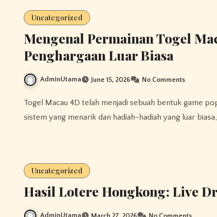
Uncategorized
Mengenal Permainan Togel Mac
Penghargaan Luar Biasa
AdminUtama
June 15, 2026
No Comments
Togel Macau 4D telah menjadi sebuah bentuk game populer di antara penggemar judi dalam Asia. Dengan adanya
sistem yang menarik dan hadiah-hadiah yang luar biasa,
Uncategorized
Hasil Lotere Hongkong: Live 
AdminUtama
March 27, 2026
No Comments