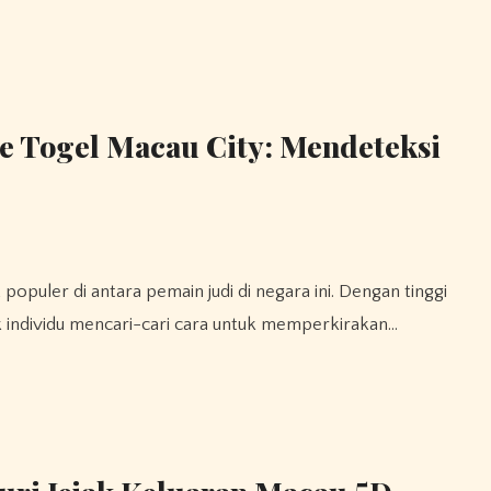
me Togel Macau City: Mendeteksi
 individu mencari-cari cara untuk memperkirakan…