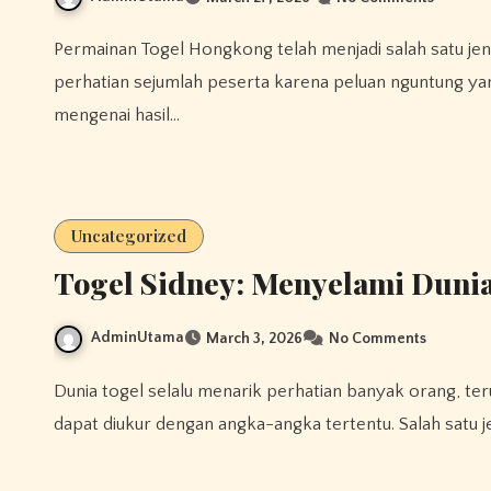
Permainan Togel Hongkong telah menjadi salah satu jenis permainan yang sangat digemari di negeri ini, menarik
perhatian sejumlah peserta karena peluan nguntung yan
mengenai hasil…
Uncategorized
Togel Sidney: Menyelami Duni
AdminUtama
March 3, 2026
No Comments
Dunia togel selalu menarik perhatian banyak orang, terutama bagi mereka yang percaya bahwa keberuntungan
dapat diukur dengan angka-angka tertentu. Salah satu j