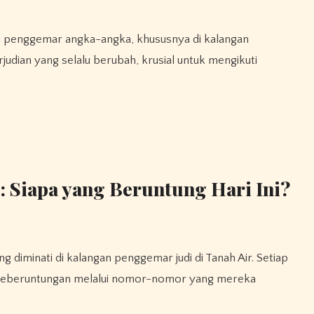
udian yang selalu berubah, krusial untuk mengikuti
: Siapa yang Beruntung Hari Ini?
 keberuntungan melalui nomor-nomor yang mereka