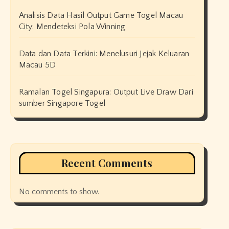
Analisis Data Hasil Output Game Togel Macau
City: Mendeteksi Pola Winning
Data dan Data Terkini: Menelusuri Jejak Keluaran
Macau 5D
Ramalan Togel Singapura: Output Live Draw Dari
sumber Singapore Togel
Recent Comments
No comments to show.