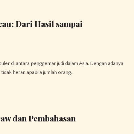
au: Dari Hasil sampai
 tidak heran apabila jumlah orang…
Draw dan Pembahasan