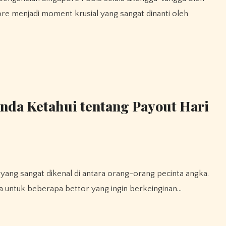
pore menjadi moment krusial yang sangat dinanti oleh
nda Ketahui tentang Payout Hari
ma untuk beberapa bettor yang ingin berkeinginan…