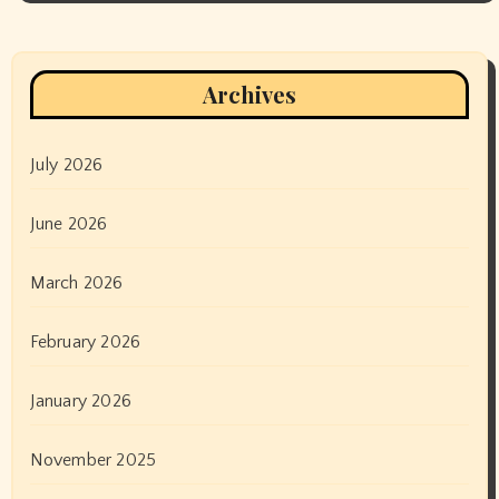
Archives
July 2026
June 2026
March 2026
February 2026
January 2026
November 2025