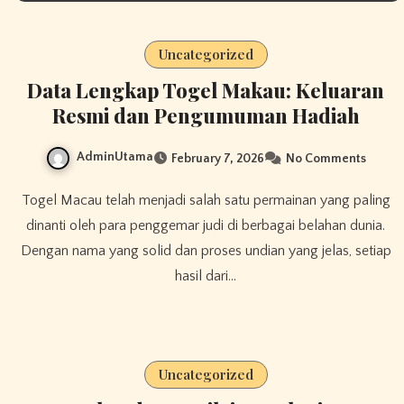
Uncategorized
Data Lengkap Togel Makau: Keluaran
Resmi dan Pengumuman Hadiah
AdminUtama
February 7, 2026
No Comments
Togel Macau telah menjadi salah satu permainan yang paling
dinanti oleh para penggemar judi di berbagai belahan dunia.
Dengan nama yang solid dan proses undian yang jelas, setiap
hasil dari…
Uncategorized