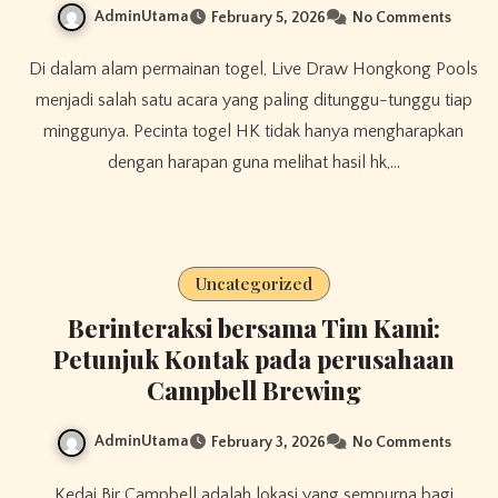
AdminUtama
February 5, 2026
No Comments
Di dalam alam permainan togel, Live Draw Hongkong Pools
menjadi salah satu acara yang paling ditunggu-tunggu tiap
minggunya. Pecinta togel HK tidak hanya mengharapkan
dengan harapan guna melihat hasil hk,…
Uncategorized
Berinteraksi bersama Tim Kami:
Petunjuk Kontak pada perusahaan
Campbell Brewing
AdminUtama
February 3, 2026
No Comments
Kedai Bir Campbell adalah lokasi yang sempurna bagi