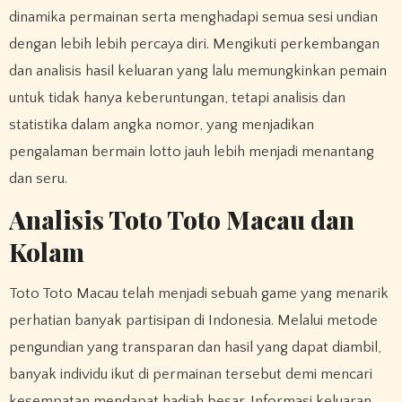
dinamika permainan serta menghadapi semua sesi undian
dengan lebih lebih percaya diri. Mengikuti perkembangan
dan analisis hasil keluaran yang lalu memungkinkan pemain
untuk tidak hanya keberuntungan, tetapi analisis dan
statistika dalam angka nomor, yang menjadikan
pengalaman bermain lotto jauh lebih menjadi menantang
dan seru.
Analisis Toto Toto Macau dan
Kolam
Toto Toto Macau telah menjadi sebuah game yang menarik
perhatian banyak partisipan di Indonesia. Melalui metode
pengundian yang transparan dan hasil yang dapat diambil,
banyak individu ikut di permainan tersebut demi mencari
kesempatan mendapat hadiah besar. Informasi keluaran