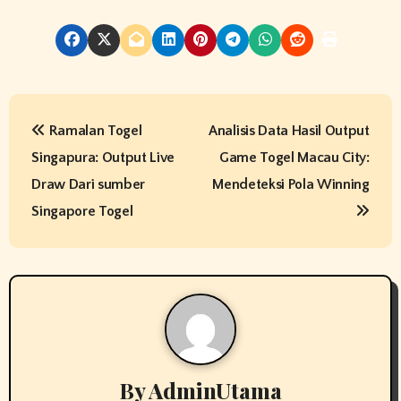
P
Ramalan Togel
Analisis Data Hasil Output
o
Singapura: Output Live
Game Togel Macau City:
s
Draw Dari sumber
Mendeteksi Pola Winning
t
Singapore Togel
n
a
v
i
By
AdminUtama