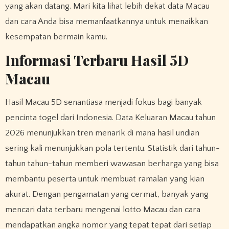
yang akan datang. Mari kita lihat lebih dekat data Macau
dan cara Anda bisa memanfaatkannya untuk menaikkan
kesempatan bermain kamu.
Informasi Terbaru Hasil 5D
Macau
Hasil Macau 5D senantiasa menjadi fokus bagi banyak
pencinta togel dari Indonesia. Data Keluaran Macau tahun
2026 menunjukkan tren menarik di mana hasil undian
sering kali menunjukkan pola tertentu. Statistik dari tahun-
tahun tahun-tahun memberi wawasan berharga yang bisa
membantu peserta untuk membuat ramalan yang kian
akurat. Dengan pengamatan yang cermat, banyak yang
mencari data terbaru mengenai lotto Macau dan cara
mendapatkan angka nomor yang tepat tepat dari setiap