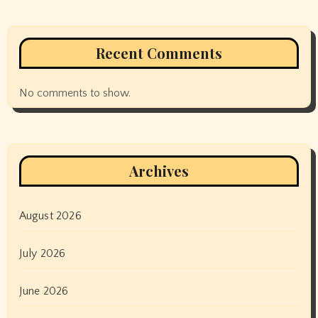
Recent Comments
No comments to show.
Archives
August 2026
July 2026
June 2026