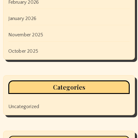
February 2026
January 2026
November 2025
October 2025
Categories
Uncategorized