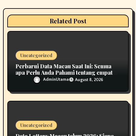
a
t
Related Post
i
o
n
Uncategorized
Perbarui Data Macau Saat Ini: Semua
apa Perlu Anda Pahami tentang empat
dimensi
AdminUtama
August 8, 2026
Uncategorized