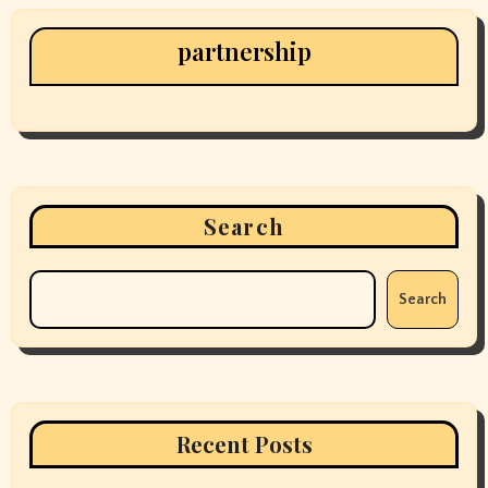
partnership
Search
Search
Recent Posts