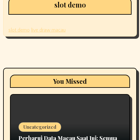
slot demo
slot demo
live draw macau
You Missed
Uncategorized
Perbarui Data Macau Saat Ini: Semua