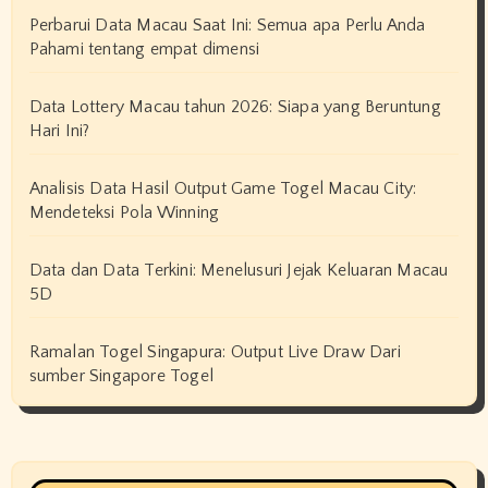
Perbarui Data Macau Saat Ini: Semua apa Perlu Anda
Pahami tentang empat dimensi
Data Lottery Macau tahun 2026: Siapa yang Beruntung
Hari Ini?
Analisis Data Hasil Output Game Togel Macau City:
Mendeteksi Pola Winning
Data dan Data Terkini: Menelusuri Jejak Keluaran Macau
5D
Ramalan Togel Singapura: Output Live Draw Dari
sumber Singapore Togel