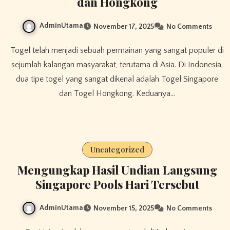
dan Hongkong
AdminUtama
November 17, 2025
No Comments
Togel telah menjadi sebuah permainan yang sangat populer di
sejumlah kalangan masyarakat, terutama di Asia. Di Indonesia,
dua tipe togel yang sangat dikenal adalah Togel Singapore
dan Togel Hongkong. Keduanya…
Uncategorized
Mengungkap Hasil Undian Langsung
Singapore Pools Hari Tersebut
AdminUtama
November 15, 2025
No Comments