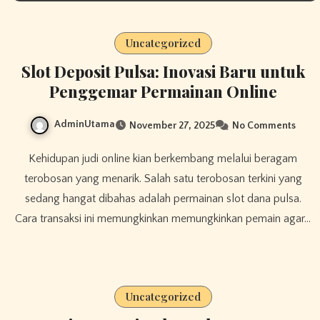
Uncategorized
Slot Deposit Pulsa: Inovasi Baru untuk
Penggemar Permainan Online
AdminUtama
November 27, 2025
No Comments
Kehidupan judi online kian berkembang melalui beragam
terobosan yang menarik. Salah satu terobosan terkini yang
sedang hangat dibahas adalah permainan slot dana pulsa.
Cara transaksi ini memungkinkan memungkinkan pemain agar…
Uncategorized