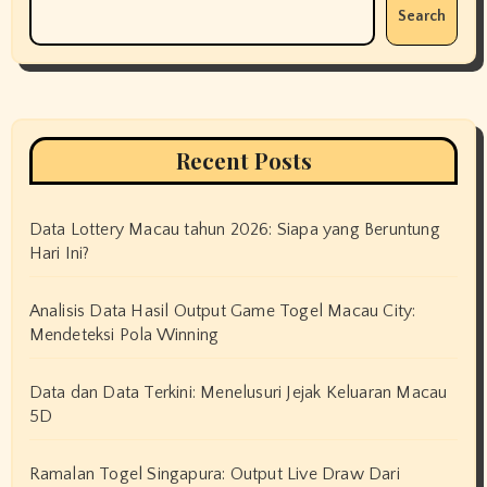
Search
Recent Posts
Data Lottery Macau tahun 2026: Siapa yang Beruntung
Hari Ini?
Analisis Data Hasil Output Game Togel Macau City:
Mendeteksi Pola Winning
Data dan Data Terkini: Menelusuri Jejak Keluaran Macau
5D
Ramalan Togel Singapura: Output Live Draw Dari