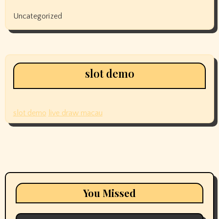
Uncategorized
slot demo
slot demo
live draw macau
You Missed