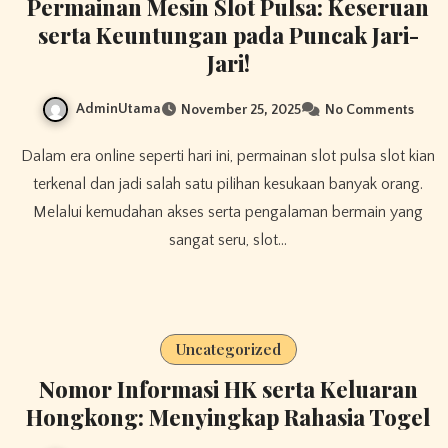
Permainan Mesin Slot Pulsa: Keseruan
serta Keuntungan pada Puncak Jari-
Jari!
AdminUtama
November 25, 2025
No Comments
Dalam era online seperti hari ini, permainan slot pulsa slot kian
terkenal dan jadi salah satu pilihan kesukaan banyak orang.
Melalui kemudahan akses serta pengalaman bermain yang
sangat seru, slot…
Uncategorized
Nomor Informasi HK serta Keluaran
Hongkong: Menyingkap Rahasia Togel