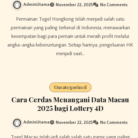
AdminUtama
November 22, 2025
No Comments
Permainan Togel Hongkong telah menjadi salah satu
permainan yang paling terkenal di Indonesia, menawarkan
kesempatan bagi para pemain untuk meraih profit melalui
angka-angka keberuntungan. Setiap harinya, pengeluaran HK
menjadi saat…
Uncategorized
Cara Cerdas Menangani Data Macau
2025 bagi Lottery 4D
AdminUtama
November 22, 2025
No Comments
Togel Macau telah jadi salah salah satu game yang paling