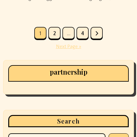
Posts
1
2
…
4
pagination
Next Page »
partnership
Search