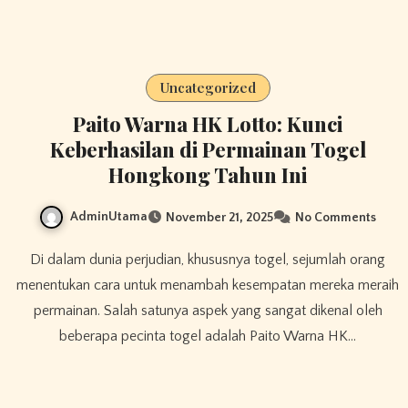
Uncategorized
Paito Warna HK Lotto: Kunci
Keberhasilan di Permainan Togel
Hongkong Tahun Ini
AdminUtama
November 21, 2025
No Comments
Di dalam dunia perjudian, khususnya togel, sejumlah orang
menentukan cara untuk menambah kesempatan mereka meraih
permainan. Salah satunya aspek yang sangat dikenal oleh
beberapa pecinta togel adalah Paito Warna HK…